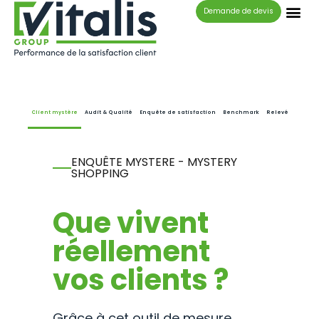
Panneau de gestion des cookies
Demande de devis
Client mystère
Audit & Qualité
Enquête de satisfaction
Benchmark
Relevé
ENQUÊTE MYSTERE - MYSTERY
SHOPPING
Que vivent
réellement
vos clients ?
Grâce à cet outil de mesure,