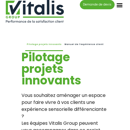
Panneau de gestion des cookies
Demande de devis
ACCOMPAGNEMENT
Pilotage projets innovants
Manuel de l’expérience client
Pilotage
projets
innovants
Vous souhaitez aménager un espace
pour faire vivre à vos clients une
expérience sensorielle différenciante
?
Les équipes Vitalis Group peuvent